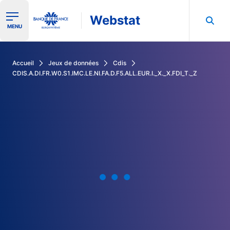
Webstat
Ouvrir le menu de navigation
MENU
Rechercher dans les données de la Banque de France
Accueil
Jeux de données
Cdis
CDIS.A.DI.FR.W0.S1.IMC.LE.NI.FA.D.F5.ALL.EUR.I._X._X.FDI_T._Z