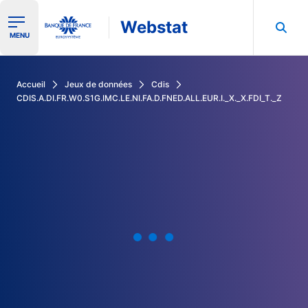
Webstat
Ouvrir le menu de navigation
MENU
Rechercher dans les données de la Banque de France
Accueil
Jeux de données
Cdis
CDIS.A.DI.FR.W0.S1G.IMC.LE.NI.FA.D.FNED.ALL.EUR.I._X._X.FDI_T._Z