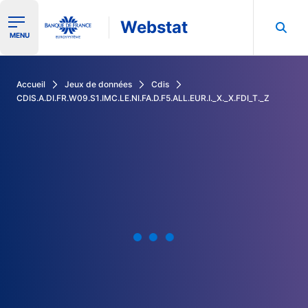
Webstat
Ouvrir le menu de navigation
MENU
Rechercher dans les données de la Banque de France
Accueil
Jeux de données
Cdis
CDIS.A.DI.FR.W09.S1.IMC.LE.NI.FA.D.F5.ALL.EUR.I._X._X.FDI_T._Z