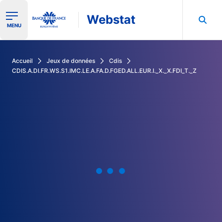
Webstat
Ouvrir le menu de navigation
MENU
Rechercher dans les données de la Banque de France
Accueil
Jeux de données
Cdis
CDIS.A.DI.FR.WS.S1.IMC.LE.A.FA.D.FGED.ALL.EUR.I._X._X.FDI_T._Z