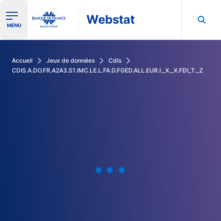
Webstat
Ouvrir le menu de navigation
MENU
Rechercher dans les données de la Banque de France
Accueil
Jeux de données
Cdis
CDIS.A.DO.FR.A2A3.S1.IMC.LE.L.FA.D.FGED.ALL.EUR.I._X._X.FDI_T._Z