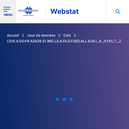
Webstat
Ouvrir le menu de navigation
MENU
Rechercher dans les données de la Banque de France
Accueil
Jeux de données
Cdis
CDIS.A.DO.FR.A2A39.S1.IMC.LE.A.FA.D.FGED.ALL.EUR.I._X._X.FDI_T._Z