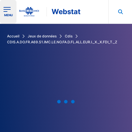
Webstat
Ouvrir le menu de navigation
MENU
Rechercher dans les données de la Banque de France
Accueil
Jeux de données
Cdis
CDIS.A.DO.FR.A69.S1.IMC.LE.NO.FA.D.FL.ALL.EUR.I._X._X.FDI_T._Z