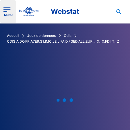
Webstat
Ouvrir le menu de navigation
MENU
Rechercher dans les données de la Banque de France
Accueil
Jeux de données
Cdis
CDIS.A.DO.FR.A7E9.S1.IMC.LE.L.FA.D.FGED.ALL.EUR.I._X._X.FDI_T._Z