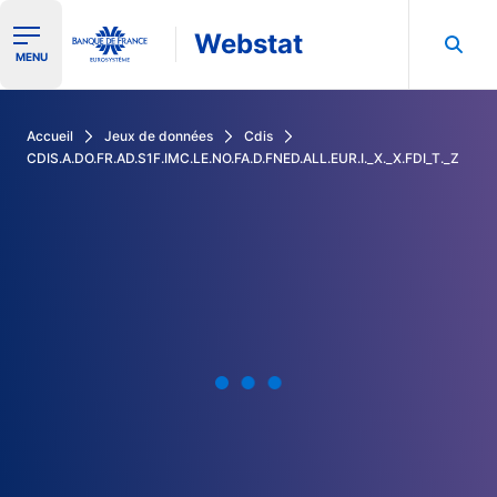
Webstat
Ouvrir le menu de navigation
MENU
Rechercher dans les données de la Banque de France
Accueil
Jeux de données
Cdis
CDIS.A.DO.FR.AD.S1F.IMC.LE.NO.FA.D.FNED.ALL.EUR.I._X._X.FDI_T._Z