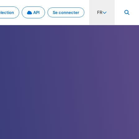
FR
lection
API
Se connecter
activité internationale et les taux. Découvrez le projet en détail.
nées et de métadonnées.
.