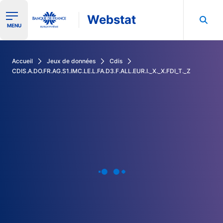
Webstat
Ouvrir le menu de navigation
MENU
Rechercher dans les données de la Banque de France
Accueil
Jeux de données
Cdis
CDIS.A.DO.FR.AG.S1.IMC.LE.L.FA.D3.F.ALL.EUR.I._X._X.FDI_T._Z