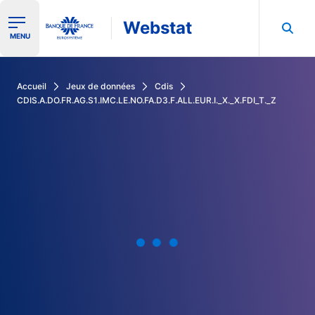
Webstat
Ouvrir le menu de navigation
MENU
Rechercher dans les données de la Banque de France
Accueil
Jeux de données
Cdis
CDIS.A.DO.FR.AG.S1.IMC.LE.NO.FA.D3.F.ALL.EUR.I._X._X.FDI_T._Z