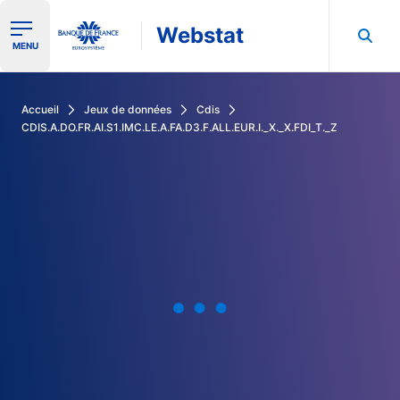
Webstat
Ouvrir le menu de navigation
MENU
Rechercher dans les données de la Banque de France
Accueil
Jeux de données
Cdis
CDIS.A.DO.FR.AI.S1.IMC.LE.A.FA.D3.F.ALL.EUR.I._X._X.FDI_T._Z