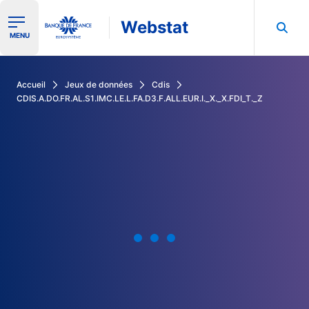
Webstat
Ouvrir le menu de navigation
MENU
Rechercher dans les données de la Banque de France
Accueil
Jeux de données
Cdis
CDIS.A.DO.FR.AL.S1.IMC.LE.L.FA.D3.F.ALL.EUR.I._X._X.FDI_T._Z