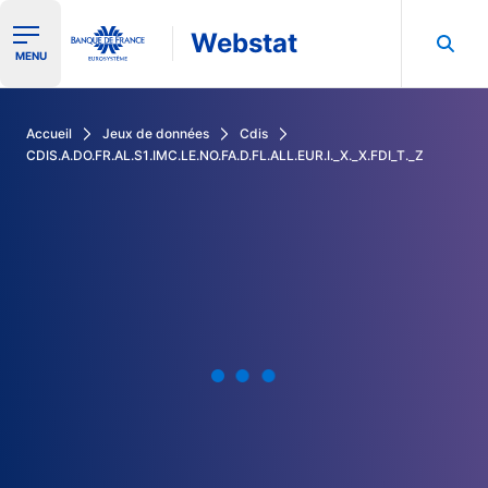
Webstat
Ouvrir le menu de navigation
MENU
Rechercher dans les données de la Banque de France
Accueil
Jeux de données
Cdis
CDIS.A.DO.FR.AL.S1.IMC.LE.NO.FA.D.FL.ALL.EUR.I._X._X.FDI_T._Z