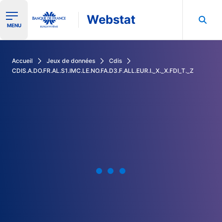
Webstat
Ouvrir le menu de navigation
MENU
Rechercher dans les données de la Banque de France
Accueil
Jeux de données
Cdis
CDIS.A.DO.FR.AL.S1.IMC.LE.NO.FA.D3.F.ALL.EUR.I._X._X.FDI_T._Z