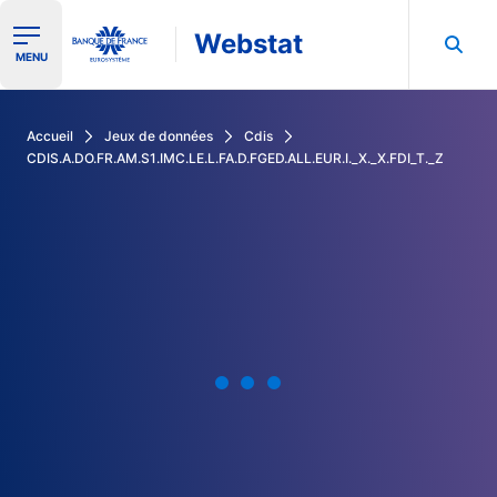
Webstat
Ouvrir le menu de navigation
MENU
Rechercher dans les données de la Banque de France
Accueil
Jeux de données
Cdis
CDIS.A.DO.FR.AM.S1.IMC.LE.L.FA.D.FGED.ALL.EUR.I._X._X.FDI_T._Z