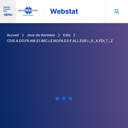
Webstat
Ouvrir le menu de navigation
MENU
Rechercher dans les données de la Banque de France
Accueil
Jeux de données
Cdis
CDIS.A.DO.FR.AM.S1.IMC.LE.NO.FA.D3.F.ALL.EUR.I._X._X.FDI_T._Z