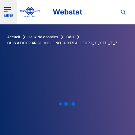
Webstat
Ouvrir le menu de navigation
MENU
Rechercher dans les données de la Banque de France
Accueil
Jeux de données
Cdis
CDIS.A.DO.FR.AR.S1.IMC.LE.NO.FA.D.F5.ALL.EUR.I._X._X.FDI_T._Z