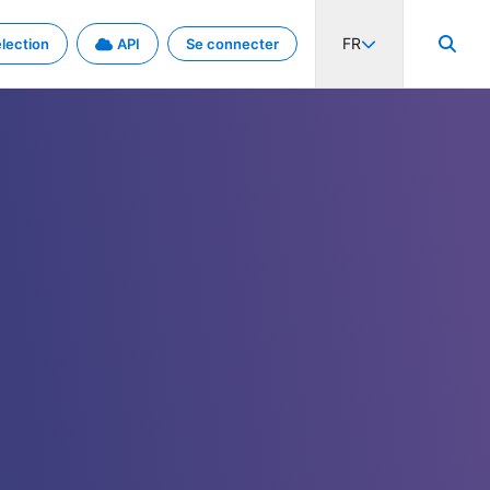
FR
lection
API
Se connecter
activité internationale et les taux. Découvrez le projet en détail.
nées et de métadonnées.
.