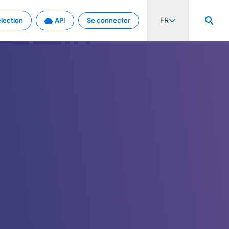
FR
lection
API
Se connecter
activité internationale et les taux. Découvrez le projet en détail.
nées et de métadonnées.
.