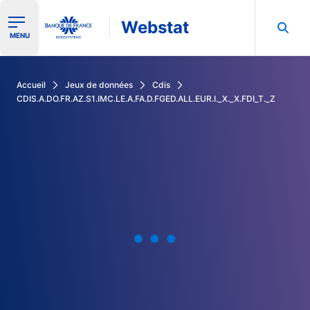
Webstat
Ouvrir le menu de navigation
MENU
Rechercher dans les données de la Banque de France
Accueil
Jeux de données
Cdis
CDIS.A.DO.FR.AZ.S1.IMC.LE.A.FA.D.FGED.ALL.EUR.I._X._X.FDI_T._Z