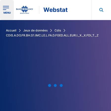
Webstat
Ouvrir le menu de navigation
MENU
Rechercher dans les données de la Banque de France
Accueil
Jeux de données
Cdis
CDIS.A.DO.FR.BH.S1.IMC.LE.L.FA.D.FGED.ALL.EUR.I._X._X.FDI_T._Z