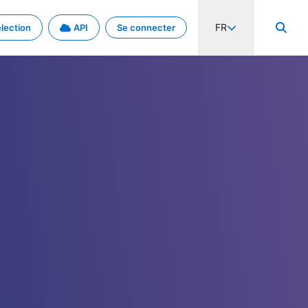
FR
lection
API
Se connecter
activité internationale et les taux. Découvrez le projet en détail.
nées et de métadonnées.
.