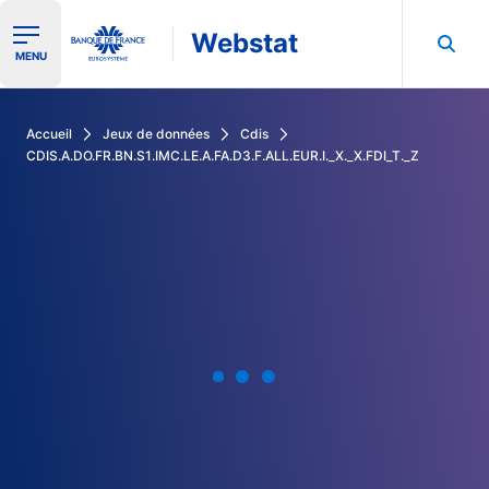
Webstat
Ouvrir le menu de navigation
MENU
Rechercher dans les données de la Banque de France
Accueil
Jeux de données
Cdis
CDIS.A.DO.FR.BN.S1.IMC.LE.A.FA.D3.F.ALL.EUR.I._X._X.FDI_T._Z