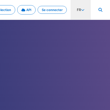
FR
lection
API
Se connecter
activité internationale et les taux. Découvrez le projet en détail.
nées et de métadonnées.
.