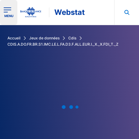
Webstat
Ouvrir le menu de navigation
MENU
Rechercher dans les données de la Banque de France
Accueil
Jeux de données
Cdis
CDIS.A.DO.FR.BR.S1.IMC.LE.L.FA.D3.F.ALL.EUR.I._X._X.FDI_T._Z