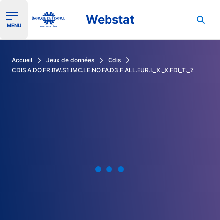
Webstat
Ouvrir le menu de navigation
MENU
Rechercher dans les données de la Banque de France
Accueil
Jeux de données
Cdis
CDIS.A.DO.FR.BW.S1.IMC.LE.NO.FA.D3.F.ALL.EUR.I._X._X.FDI_T._Z