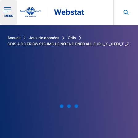
Webstat
Ouvrir le menu de navigation
MENU
Rechercher dans les données de la Banque de France
Accueil
Jeux de données
Cdis
CDIS.A.DO.FR.BW.S1G.IMC.LE.NO.FA.D.FNED.ALL.EUR.I._X._X.FDI_T._Z