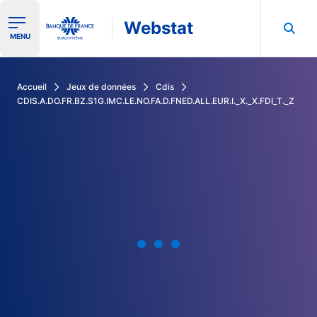
Webstat
Ouvrir le menu de navigation
MENU
Rechercher dans les données de la Banque de France
Accueil
Jeux de données
Cdis
CDIS.A.DO.FR.BZ.S1G.IMC.LE.NO.FA.D.FNED.ALL.EUR.I._X._X.FDI_T._Z