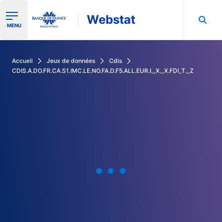
Webstat
Ouvrir le menu de navigation
MENU
Rechercher dans les données de la Banque de France
Accueil
Jeux de données
Cdis
CDIS.A.DO.FR.CA.S1.IMC.LE.NO.FA.D.F5.ALL.EUR.I._X._X.FDI_T._Z