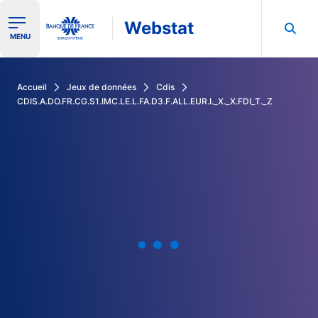
Webstat
Ouvrir le menu de navigation
MENU
Rechercher dans les données de la Banque de France
Accueil
Jeux de données
Cdis
CDIS.A.DO.FR.CG.S1.IMC.LE.L.FA.D3.F.ALL.EUR.I._X._X.FDI_T._Z