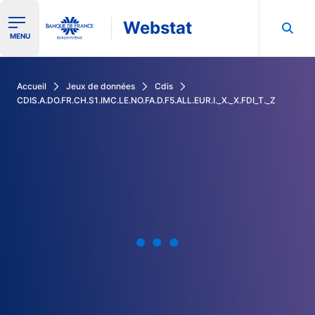
Webstat
Ouvrir le menu de navigation
MENU
Rechercher dans les données de la Banque de France
Accueil
Jeux de données
Cdis
CDIS.A.DO.FR.CH.S1.IMC.LE.NO.FA.D.F5.ALL.EUR.I._X._X.FDI_T._Z