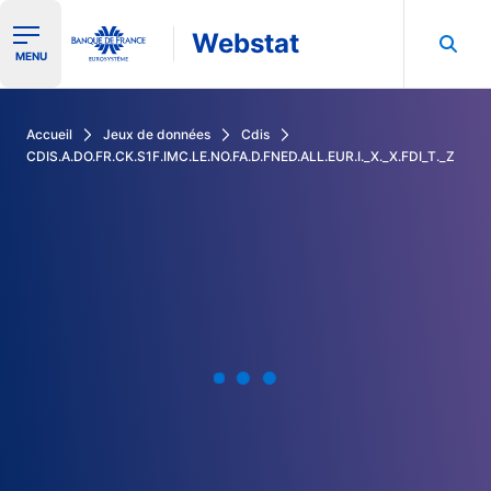
Webstat
Ouvrir le menu de navigation
MENU
Rechercher dans les données de la Banque de France
Accueil
Jeux de données
Cdis
CDIS.A.DO.FR.CK.S1F.IMC.LE.NO.FA.D.FNED.ALL.EUR.I._X._X.FDI_T._Z