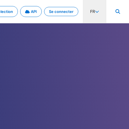
FR
lection
API
Se connecter
activité internationale et les taux. Découvrez le projet en détail.
nées et de métadonnées.
.