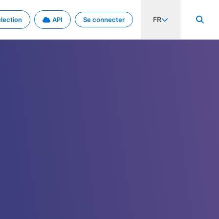
FR
lection
API
Se connecter
activité internationale et les taux. Découvrez le projet en détail.
nées et de métadonnées.
.