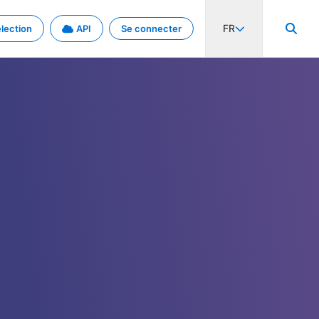
FR
lection
API
Se connecter
activité internationale et les taux. Découvrez le projet en détail.
nées et de métadonnées.
.