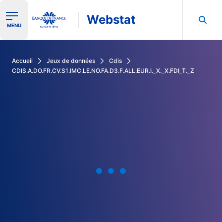
Webstat
Ouvrir le menu de navigation
MENU
Rechercher dans les données de la Banque de France
Accueil
Jeux de données
Cdis
CDIS.A.DO.FR.CV.S1.IMC.LE.NO.FA.D3.F.ALL.EUR.I._X._X.FDI_T._Z