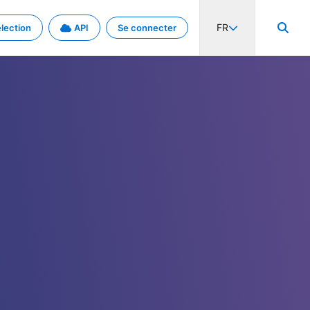
FR
lection
API
Se connecter
activité internationale et les taux. Découvrez le projet en détail.
nées et de métadonnées.
.