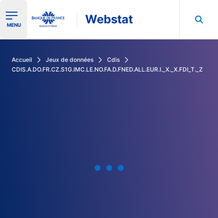
Webstat
Ouvrir le menu de navigation
MENU
Rechercher dans les données de la Banque de France
Accueil
Jeux de données
Cdis
CDIS.A.DO.FR.CZ.S1G.IMC.LE.NO.FA.D.FNED.ALL.EUR.I._X._X.FDI_T._Z