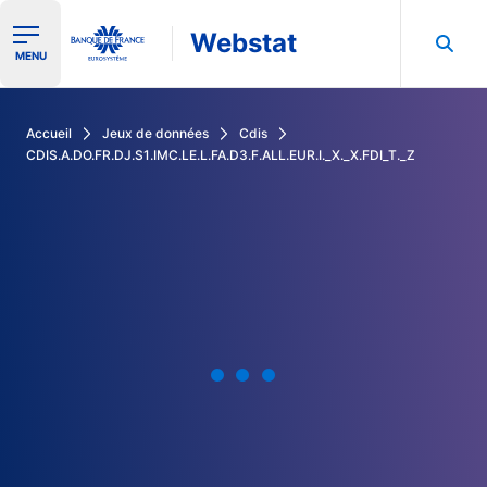
Webstat
Ouvrir le menu de navigation
MENU
Rechercher dans les données de la Banque de France
Accueil
Jeux de données
Cdis
CDIS.A.DO.FR.DJ.S1.IMC.LE.L.FA.D3.F.ALL.EUR.I._X._X.FDI_T._Z