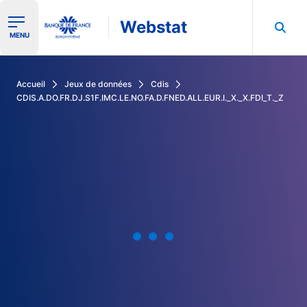
Webstat
Ouvrir le menu de navigation
MENU
Rechercher dans les données de la Banque de France
Accueil
Jeux de données
Cdis
CDIS.A.DO.FR.DJ.S1F.IMC.LE.NO.FA.D.FNED.ALL.EUR.I._X._X.FDI_T._Z