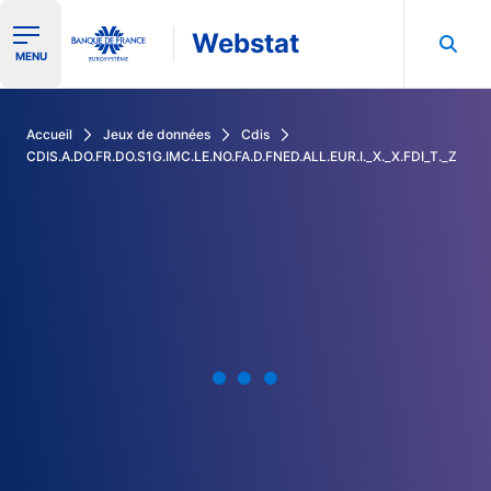
Webstat
Ouvrir le menu de navigation
MENU
Rechercher dans les données de la Banque de France
Accueil
Jeux de données
Cdis
CDIS.A.DO.FR.DO.S1G.IMC.LE.NO.FA.D.FNED.ALL.EUR.I._X._X.FDI_T._Z