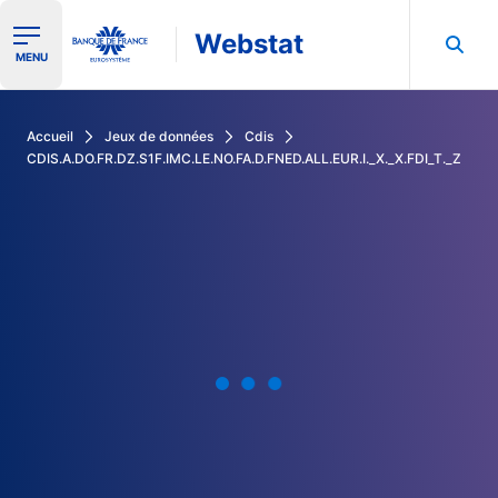
Webstat
Ouvrir le menu de navigation
MENU
Rechercher dans les données de la Banque de France
Accueil
Jeux de données
Cdis
CDIS.A.DO.FR.DZ.S1F.IMC.LE.NO.FA.D.FNED.ALL.EUR.I._X._X.FDI_T._Z