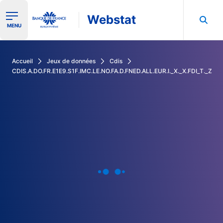
Webstat
Ouvrir le menu de navigation
MENU
Rechercher dans les données de la Banque de France
Accueil
Jeux de données
Cdis
CDIS.A.DO.FR.E1E9.S1F.IMC.LE.NO.FA.D.FNED.ALL.EUR.I._X._X.FDI_T._Z