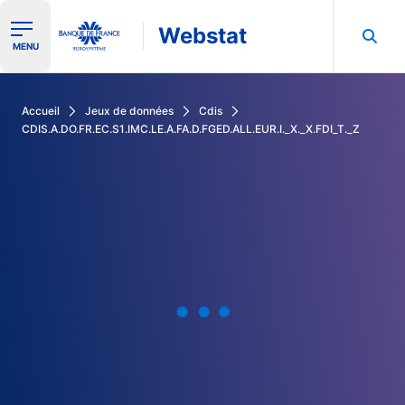
Webstat
Ouvrir le menu de navigation
MENU
Rechercher dans les données de la Banque de France
Accueil
Jeux de données
Cdis
CDIS.A.DO.FR.EC.S1.IMC.LE.A.FA.D.FGED.ALL.EUR.I._X._X.FDI_T._Z