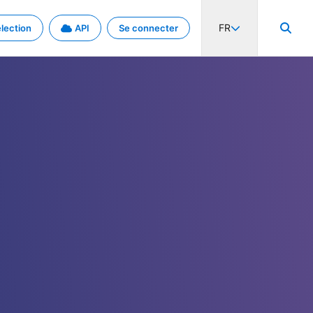
FR
lection
API
Se connecter
activité internationale et les taux. Découvrez le projet en détail.
nées et de métadonnées.
.