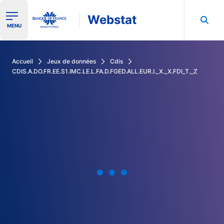
Webstat
Ouvrir le menu de navigation
MENU
Rechercher dans les données de la Banque de France
Accueil
Jeux de données
Cdis
CDIS.A.DO.FR.EE.S1.IMC.LE.L.FA.D.FGED.ALL.EUR.I._X._X.FDI_T._Z