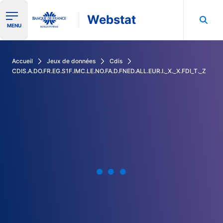
Webstat
Ouvrir le menu de navigation
MENU
Rechercher dans les données de la Banque de France
Accueil
Jeux de données
Cdis
CDIS.A.DO.FR.EG.S1F.IMC.LE.NO.FA.D.FNED.ALL.EUR.I._X._X.FDI_T._Z