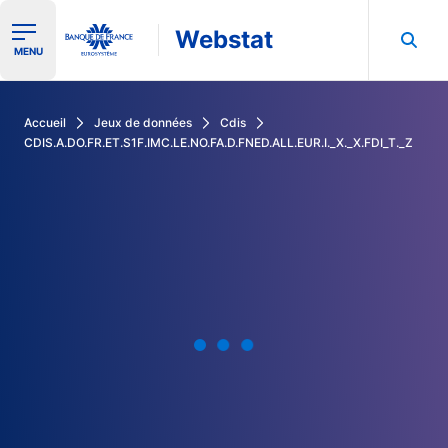
Webstat
Ouvrir le menu de navigation
MENU
Rechercher dans les données de la Banque de France
Accueil
Jeux de données
Cdis
CDIS.A.DO.FR.ET.S1F.IMC.LE.NO.FA.D.FNED.ALL.EUR.I._X._X.FDI_T._Z